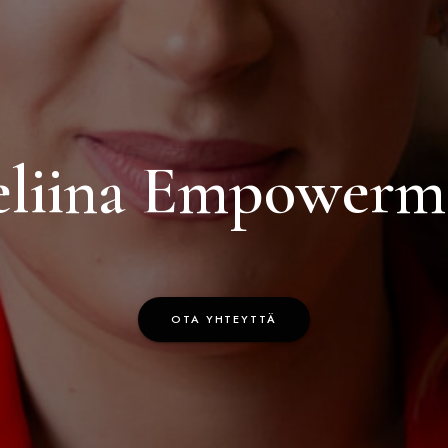
eliina Empowerm
OTA YHTEYTTÄ